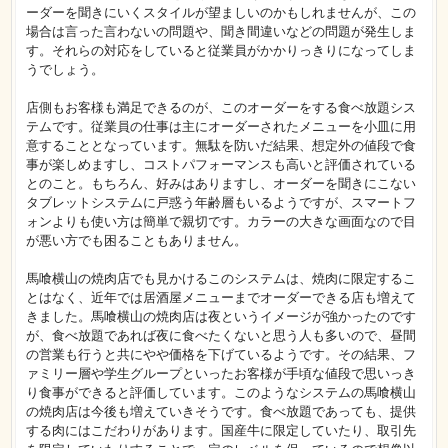
ーダーを聞きにいくスタイルが望ましいのかもしれませんが、この
場合は言った言わないの問題や、聞き間違いなどの問題が発生しま
す。それらの対応をしていると従業員がかかりっきりになってしま
うでしょう。
店側もお客様も満足できるのが、このオーダーをする食べ放題シス
テムです。従業員の仕事は主にオーダーされたメニューを小皿に用
意することとなっています。無駄を防いだ結果、想定外の値段で食
事が楽しめますし、コストパフォーマンスも高いと評価されている
とのこと。もちろん、好みはありますし、オーダーを聞きにこない
タブレットシステムに戸惑う年齢層もいるようですが、スマートフ
ォンよりも使い方は簡単で親切です。カラーの大きな画面なので目
が悪い方でも困ることもありません。
馬喰横山の焼肉店でも見かけるこのシステムは、焼肉に限定するこ
とはなく、近年では居酒屋メニューまでオーダーできる店も増えて
きました。馬喰横山の焼肉店は夜というイメージが強かったのです
が、食べ放題であれば夜に食べたくないと思う人も多いので、昼間
の営業も行うと共にやや価格を下げているようです。その結果、フ
ァミリー層や学生グループといったお客様が手頃な値段で思いっき
り食事ができると評価しています。このようなシステムの馬喰横山
の焼肉店は今後も増えていきそうです。食べ放題であっても、提供
する肉にはこだわりがあります。国産牛に限定していたり、取引先