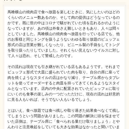
馬喰横山の焼肉店で食べ放題を楽しむときに、気にしたいのはどの
くらいのメニュー数あるのか、そして肉の提供はどうなっているの
かです。既に世の中はコロナで騒がれていた頃を忘れるかのように
なっていますが、あの頃は外食さえ難しいときもあり、人々は悶々
としていました。馬喰横山の焼肉食べ放題を行っている店でも、他
のお客様と同じトングを扱うようないわゆる取り放題のビュッフェ
形式の店は営業が難しくなったり、ビニール製の手袋をしてトング
を取り扱ったりしていました。それくらい見えないウイルスに対し
て人々は恐れ、そして警戒したのです。
その流れは現在でも引き継がれている店もあるようです。それまで
ビュッフェ形式で大皿に盛られていた肉を取り、自分の席に座って
肉を焼くようなスタイルの店はかなり減り、テーブル席からタブレ
ットを使ってオーダーすると肉皿を持ってきてくれるようなスタイ
ルとなっています。店内の中央に配置されていたビュッフェに取り
にいくのも食事の楽しみの一つだっただけに、現在の流れは好意的
に見る人もいれば、そうでない人もいるでしょう。
とはいえ、食べ放題では食べ残しや取り過ぎた結果食べなくて残し
てしまうという問題がありました。この問題の解決に頭を悩ませて
いた店側は、テーブル席に「食べられる量だけ取りましょう」とや
んわりと注意喚起をしていても大きな効果はなかったと聞いていま